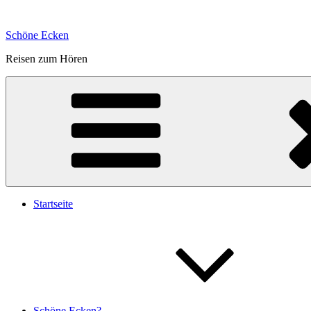
Zum
Inhalt
Schöne Ecken
springen
Reisen zum Hören
Startseite
Schöne Ecken?