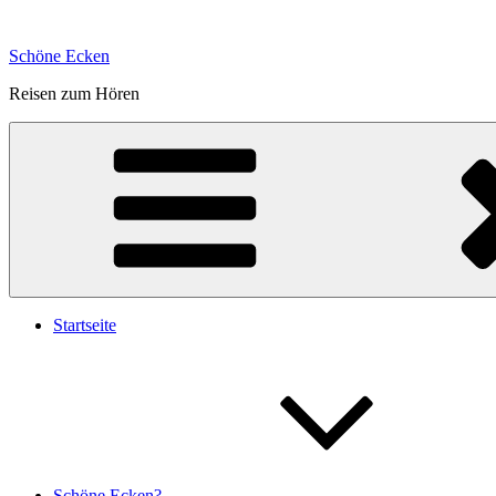
Zum
Inhalt
Schöne Ecken
springen
Reisen zum Hören
Startseite
Schöne Ecken?