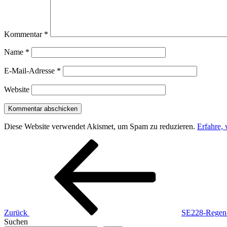
Kommentar
*
Name
*
E-Mail-Adresse
*
Website
Diese Website verwendet Akismet, um Spam zu reduzieren.
Erfahre,
Beitragsnavigation
Vorheriger
Beitrag
Zurück
SE228-Regen-
Suchen