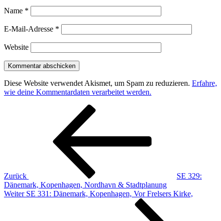
Name
*
E-Mail-Adresse
*
Website
Diese Website verwendet Akismet, um Spam zu reduzieren.
Erfahre,
wie deine Kommentardaten verarbeitet werden.
Beitragsnavigation
Vorheriger
Beitrag
Zurück
SE 329:
Dänemark, Kopenhagen, Nordhavn & Stadtplanung
Nächster
Weiter
SE 331: Dänemark, Kopenhagen, Vor Frelsers Kirke,
Beitrag