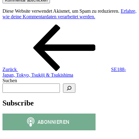
Diese Website verwendet Akismet, um Spam zu reduzieren.
Erfahre,
wie deine Kommentardaten verarbeitet werden.
Beitragsnavigation
Vorheriger
Beitrag
Zurück
SE188-
Japan, Tokyo, Tsukiji & Tsukishima
Suchen
Subscribe