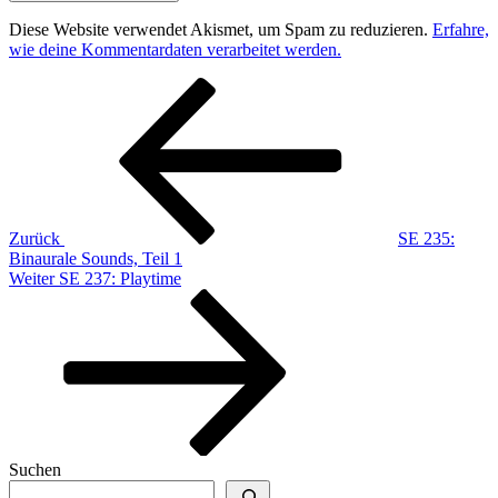
Diese Website verwendet Akismet, um Spam zu reduzieren.
Erfahre,
wie deine Kommentardaten verarbeitet werden.
Beitragsnavigation
Vorheriger
Beitrag
Zurück
SE 235:
Binaurale Sounds, Teil 1
Nächster
Weiter
SE 237: Playtime
Beitrag
Suchen