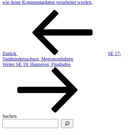
wie deine Kommentardaten verarbeitet werden.
Beitragsnavigation
Vorheriger
Beitrag
Zurück
SE 17:
Süddniedersachsen, Metronomfahren
Nächster
Weiter
SE 19: Hannover, Flughafen
Beitrag
Suchen