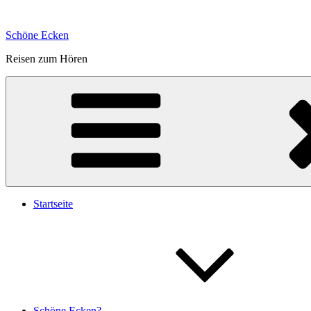
Zum
Inhalt
Schöne Ecken
springen
Reisen zum Hören
Startseite
Schöne Ecken?