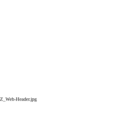
_RZ_Web-Header.jpg