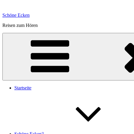
Zum
Inhalt
Schöne Ecken
springen
Reisen zum Hören
Startseite
Schöne Ecken?