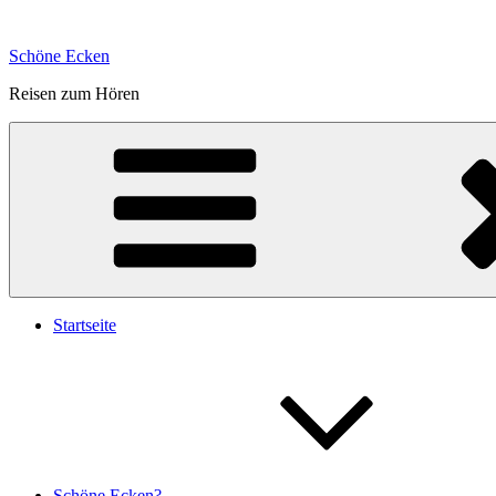
Zum
Inhalt
Schöne Ecken
springen
Reisen zum Hören
Startseite
Schöne Ecken?