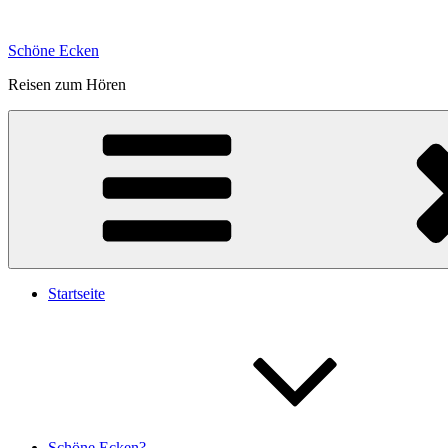
Zum
Inhalt
Schöne Ecken
springen
Reisen zum Hören
Startseite
Schöne Ecken?