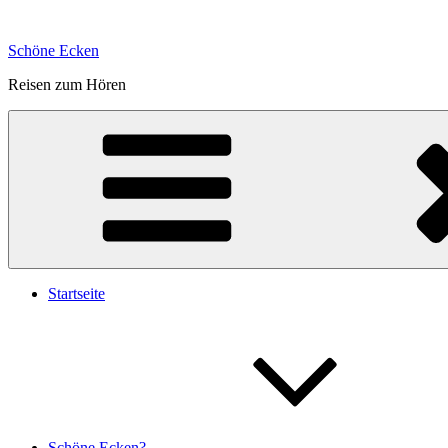
Zum
Inhalt
Schöne Ecken
springen
Reisen zum Hören
Startseite
Schöne Ecken?