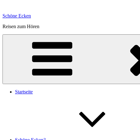
Zum
Inhalt
Schöne Ecken
springen
Reisen zum Hören
Startseite
Schöne Ecken?