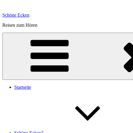
Zum
Inhalt
Schöne Ecken
springen
Reisen zum Hören
Startseite
Schöne Ecken?