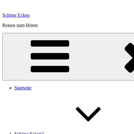
Zum
Inhalt
Schöne Ecken
springen
Reisen zum Hören
Startseite
Schöne Ecken?