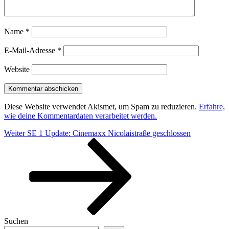
Name
*
E-Mail-Adresse
*
Website
Diese Website verwendet Akismet, um Spam zu reduzieren.
Erfahre,
wie deine Kommentardaten verarbeitet werden.
Beitragsnavigation
Nächster
Weiter
SE 1 Update: Cinemaxx Nicolaistraße geschlossen
Beitrag
Suchen